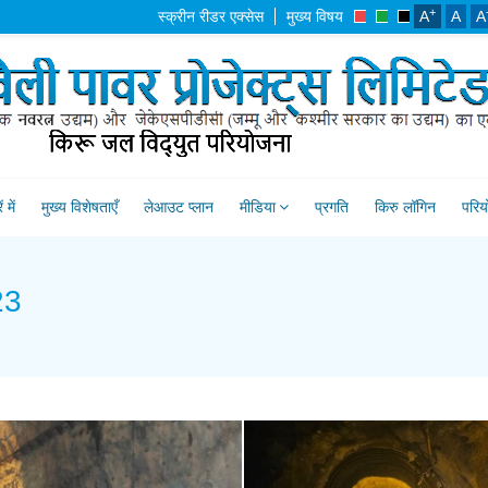
+
स्क्रीन रीडर एक्सेस
मुख्य विषय
A
A
A
 में
मुख्य विशेषताएँ
लेआउट प्लान
मीडिया
प्रगति
किरु लॉगिन
परिय
23