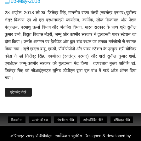
03-May-2018
28 अप्रैल, 2018 को डॉ. जितेंद्र सिंह, माननीय राज्य मंत्री (स्वतंत्र प्रभार),पूर्वोत्तर
क्षेत्र विकास एम ओ एस प्रधानमंत्री कार्यालय, कार्मिक, लोक शिकायत और पेंशन
मंत्रालय, परमाणु ऊर्जा विभाग और अंतरिक्ष विभाग, भारत सरकार के साथ श्री सुनील
कुमार शर्मा, विद्युत विकास मंत्री, जम्मू और कश्मीर सरकार ने दुलहस्ती पावर स्टेशन का
दौरा किया। उनके आगमन पर हेलीपैड और दुल बांध स्थल पर उनका गर्मजोशी से स्वागत
किया गया। श्री एमएस बाबू, एमडी, सीवीपीपीपी और पावर स्टेशन के प्रमुख श्री योगिंदर
कोठा ने डॉ जितेंद्र सिंह, एमओएस (स्वतंत्र प्रभार) और श्री सुनील कुमार शर्मा,
एमओएस जम्मू-कश्मीर सरकार को गुलदस्ता भेंट किया। तत्पश्चात मुख्य अतिथि डॉ.
जितेंद्र सिंह को सीआईएसएफ यूनिट डीपीएस द्वारा दुल बांध में गार्ड ऑफ ऑनर दिया
गया।
एटेचमेंट देखें
डिसक्लेमर
उपयोग की शर्त
गोपनीयता नीति
हाईपरलिंकिंग नीति
कॉपीराइट नीति
कॉपीराइट २०१९ सीवीपीपीएल. सर्वाधिकार सुरक्षित. Designed & developed by